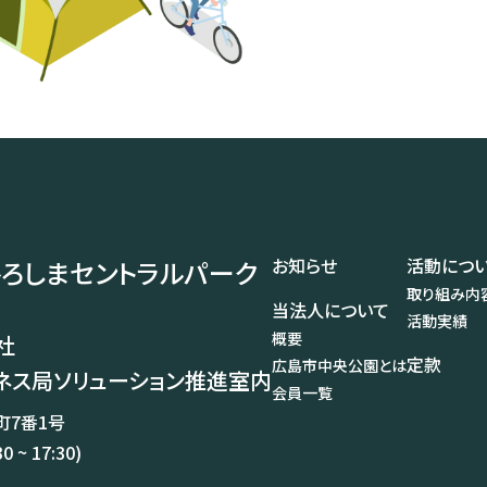
お知らせ
活動につ
ろしまセントラルパーク
取り組み内
当法人について
活動実績
概要
社
定款
広島市中央公園とは
ネス局ソリューション推進室内
会員一覧
7番1号
30 ~ 17:30)