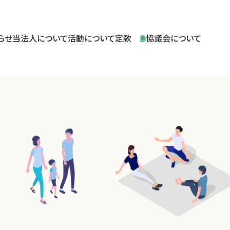
らせ
当法人について
活動について
定款
協議会について